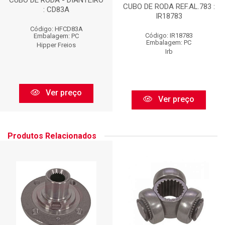
CUBO DE RODA REF.AL.783 :
: CD83A
IR18783
Código: HFCD83A
Código: IR18783
Embalagem: PC
Embalagem: PC
Hipper Freios
Irb
Ver preço
Ver preço
Produtos Relacionados