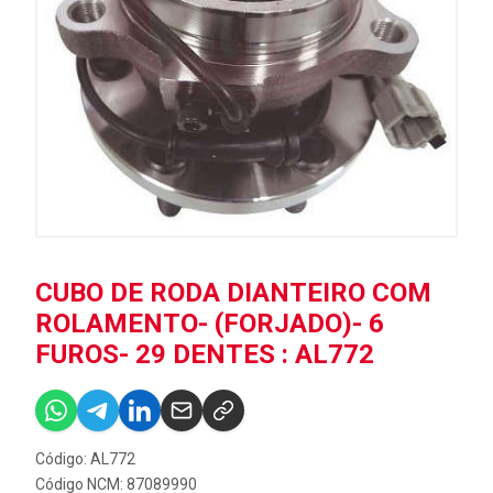
CUBO DE RODA DIANTEIRO COM
ROLAMENTO- (FORJADO)- 6
FUROS- 29 DENTES : AL772
Código: AL772
Código NCM: 87089990