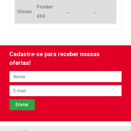
Frontier
Nissan
...
...
4X4
Cadastre-se para receber nossas
ofertas!