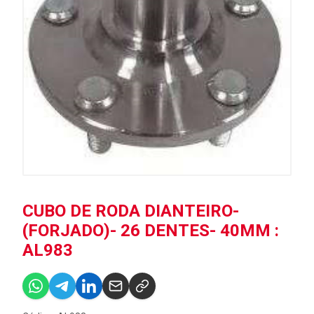
CUBO DE RODA DIANTEIRO-
(FORJADO)- 26 DENTES- 40MM :
AL983