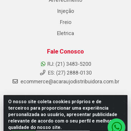
Arrefecimento
Injeção
Freio
Eletrica
Fale Conosco
RJ: (21) 3483-5200
ES: (27) 2888-0130
ecommerce@acaraujodistribuidora.com.br
O nosso site coleta cookies próprios e de
AC Araujo Distribuidora - Rua Carneiro de Campos, 42 -
terceiros para proporcionar uma experiência
São Cristóvão, Rio de Janeiro/RJ - CEP 20.920-410 -
personalizada ao usuário, apresentar publicidade
CNPJ 08.744.753/0003-85
relevante de acordo com o seu perfil e melhorar a
qualidade do nosso site.