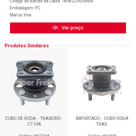
Código de Barras da Caixa: 7898233439666
Embalagem: PC
Marca:
Ima
Ver preço
Produtos Similares
CUBO DE RODA - TRASEIRO :
IMPORTADO - CUBO RODA
CT19A
TRAS.
Código: HFCT19A
Código: IR19556