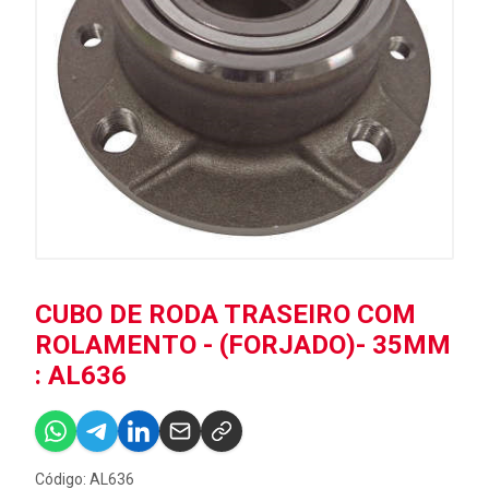
CUBO DE RODA TRASEIRO COM
ROLAMENTO - (FORJADO)- 35MM
: AL636
Código: AL636