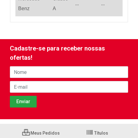
...
...
Benz
A
Cadastre-se para receber nossas
ofertas!
Meus Pedidos
Títulos