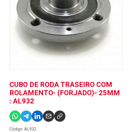
CUBO DE RODA TRASEIRO COM
ROLAMENTO- (FORJADO)- 25MM
: AL932
Código: AL932