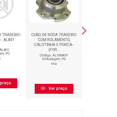
O TRASEIRO-
CUBO DE RODA TRASEIRO
CUBO DE RODA 
 : AL801
COM ROLAMENTO,
COM ROLAM
CALOTINHA E PORCA-
(FORJADO)- 30M
(FOR...
 AL801
Código: AL
em: PC
Embalagem:
Código: AL599AFF
a
Ima
Embalagem: PC
Ima
 preço
Ver pr
Ver preço