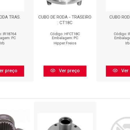
ODA TRAS.
CUBO DE RODA - TRASEIRO
CUBO ROD
: CT18C
: IR18764
Código: HFCT18C
Código: 
agem: PC
Embalagem: PC
Embalag
Irb
Hipper Freios
Irb
er preço
Ver preço
Ver 