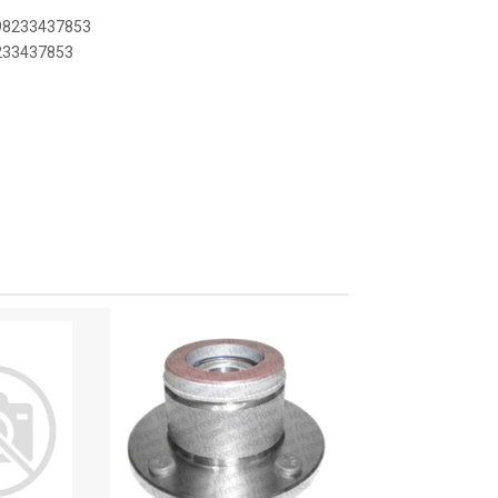
898233437853
8233437853