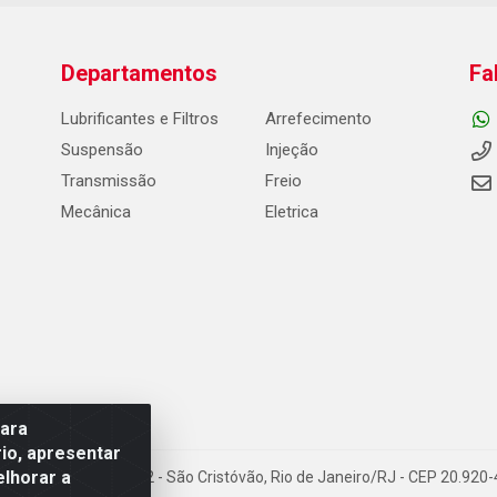
Departamentos
Fa
Lubrificantes e Filtros
Arrefecimento
Suspensão
Injeção
Transmissão
Freio
Mecânica
Eletrica
para
io, apresentar
elhorar a
Carneiro de Campos, 42 - São Cristóvão, Rio de Janeiro/RJ - CEP 20.92