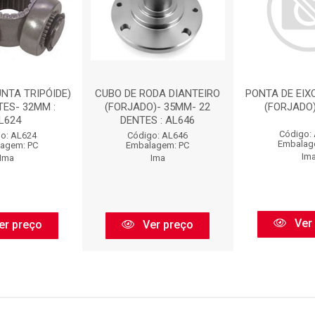
UNTA TRIPÓIDE)
CUBO DE RODA DIANTEIRO
PONTA DE EIX
TES- 32MM :
(FORJADO)- 35MM- 22
(FORJADO)
L624
DENTES : AL646
Código:
o: AL624
Código: AL646
Embalag
agem: PC
Embalagem: PC
Im
Ima
Ima
Ver
er preço
Ver preço