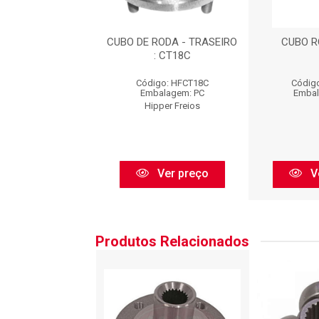
 RODA TRAS.
CUBO DE RODA - TRASEIRO
CUBO R
: CT18C
igo: IR18764
Código: HFCT18C
Código
balagem: PC
Embalagem: PC
Embal
Irb
Hipper Freios
Ver preço
Ver preço
V
Produtos Relacionados