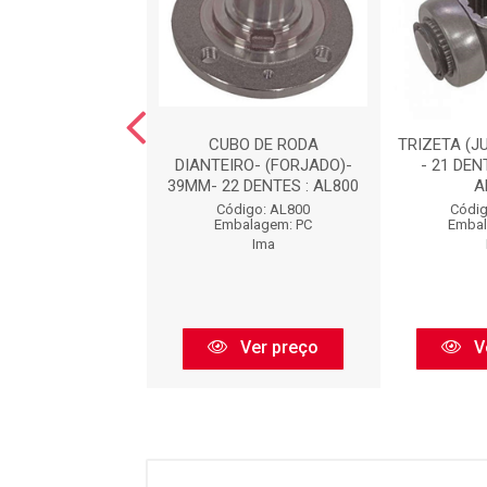
STABILIZADORA :
CUBO DE RODA
TRIZETA (J
WZ20
DIANTEIRO- (FORJADO)-
- 21 DEN
39MM- 22 DENTES : AL800
A
digo: AL839
Código: AL800
Códig
balagem: PC
Embalagem: PC
Embal
Ima
Ima
Ver preço
Ver preço
V