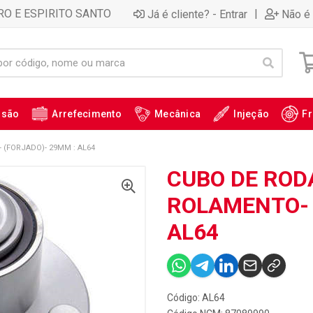
RO E ESPIRITO SANTO
|
Já é cliente? - Entrar
Não é 
ssão
Arrefecimento
Mecânica
Injeção
Fr
(FORJADO)- 29MM : AL64
CUBO DE ROD
ROLAMENTO- 
AL64
Código: AL64