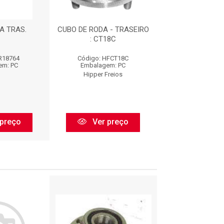
A TRAS.
CUBO DE RODA - TRASEIRO
CUBO RODA 
: CT18C
IR18764
Código: HFCT18C
Código: IR1
em: PC
Embalagem: PC
Embalagem:
Hipper Freios
Irb
preço
Ver preço
Ver pr