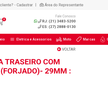
|
cliente? - Cadastrar
Área do Representante
Fale Conosco
0
RJ: (21) 3483-5200
ES: (27) 2888-0130
eio
Eletrica e Acessorios
Moto
Marcas
VOLTAR
A TRASEIRO COM
(FORJADO)- 29MM :