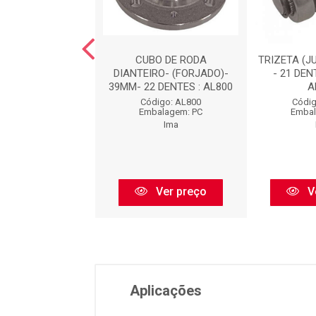
DE EMBREAGEM :
CUBO DE RODA
TRIZETA (J
AL842
DIANTEIRO- (FORJADO)-
- 21 DEN
39MM- 22 DENTES : AL800
A
digo: AL842
Código: AL800
Códig
balagem: PC
Embalagem: PC
Embal
Ima
Ima
Ver preço
Ver preço
V
Aplicações