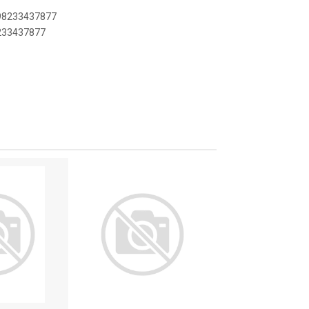
898233437877
8233437877