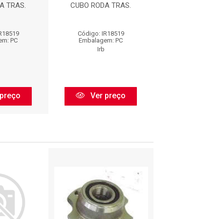
A TRAS.
CUBO RODA TRAS.
CUBO RODA 
IR18519
Código: IR18519
Código: IR1
em: PC
Embalagem: PC
Embalagem:
Irb
Irb
preço
Ver preço
Ver pr