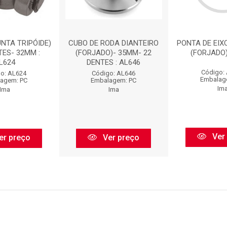
UNTA TRIPÓIDE)
CUBO DE RODA DIANTEIRO
PONTA DE EIX
TES- 32MM :
(FORJADO)- 35MM- 22
(FORJADO)
L624
DENTES : AL646
Código:
o: AL624
Código: AL646
Embalag
agem: PC
Embalagem: PC
Im
Ima
Ima
Ver
er preço
Ver preço