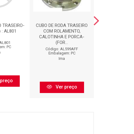
O TRASEIRO-
CUBO DE RODA TRASEIRO
CUBO DE RODA 
 : AL801
COM ROLAMENTO,
COM ROLAM
CALOTINHA E PORCA-
(FORJADO)- 30M
(FOR...
 AL801
Código: AL
em: PC
Embalagem:
Código: AL599AFF
a
Ima
Embalagem: PC
Ima
 preço
Ver pr
Ver preço