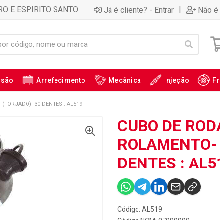
RO E ESPIRITO SANTO
|
Já é cliente? - Entrar
Não é 
ssão
Arrefecimento
Mecânica
Injeção
Fr
(FORJADO)- 30 DENTES : AL519
CUBO DE ROD
ROLAMENTO- 
DENTES : AL5
Código: AL519