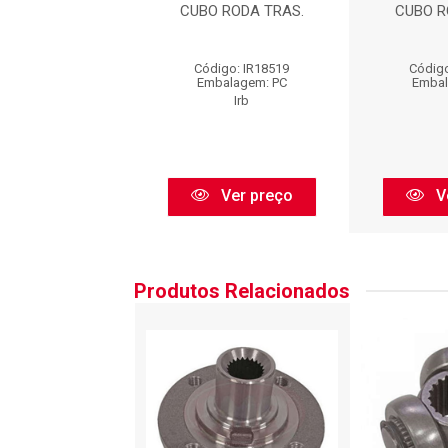
 RODA TRAS.
CUBO RODA TRAS.
CUBO R
igo: IR18519
Código: IR18519
Código
balagem: PC
Embalagem: PC
Embal
Irb
Irb
Ver preço
Ver preço
V
Produtos Relacionados