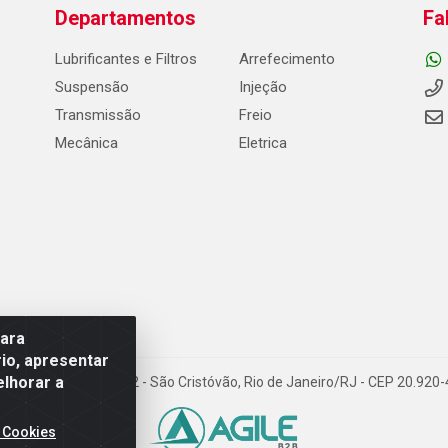
Departamentos
Fa
Lubrificantes e Filtros
Arrefecimento
Suspensão
Injeção
Transmissão
Freio
Mecânica
Eletrica
para
io, apresentar
elhorar a
Carneiro de Campos, 42 - São Cristóvão, Rio de Janeiro/RJ - CEP 20.92
 Cookies