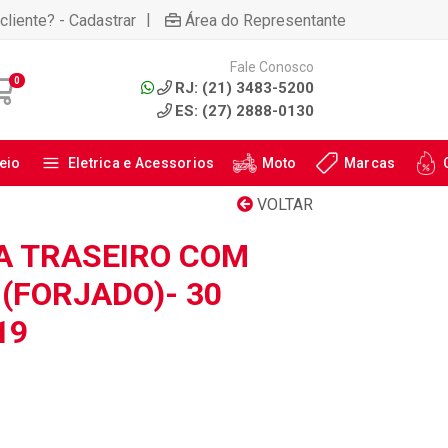
|
cliente? - Cadastrar
Área do Representante
Fale Conosco
0
RJ: (21) 3483-5200
ES: (27) 2888-0130
eio
Eletrica e Acessorios
Moto
Marcas
VOLTAR
A TRASEIRO COM
(FORJADO)- 30
19