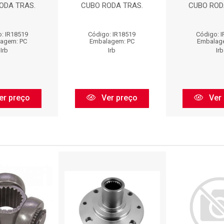
ODA TRAS.
CUBO RODA TRAS.
CUBO ROD
: IR18519
Código: IR18519
Código: 
agem: PC
Embalagem: PC
Embalag
Irb
Irb
Irb
er preço
Ver preço
Ver 