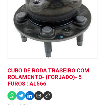
CUBO DE RODA TRASEIRO COM
ROLAMENTO- (FORJADO)- 5
FUROS : AL566