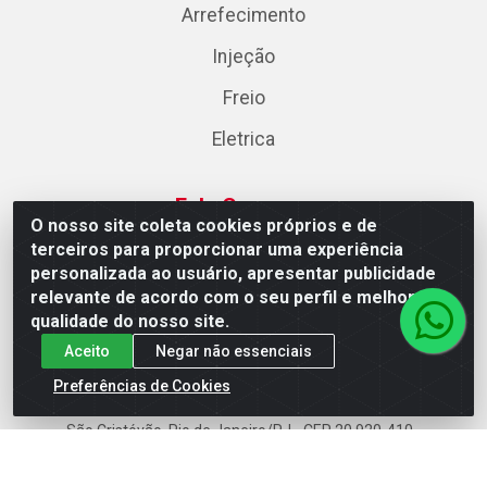
Arrefecimento
Injeção
Freio
Eletrica
Fale Conosco
O nosso site coleta cookies próprios e de
terceiros para proporcionar uma experiência
RJ: (21) 3483-5200
personalizada ao usuário, apresentar publicidade
ES: (27) 2888-0130
relevante de acordo com o seu perfil e melhorar a
ecommerce@acaraujodistribuidora.com.br
qualidade do nosso site.
Aceito
Negar não essenciais
Preferências de Cookies
AC Araujo Distribuidora - Rua Carneiro de Campos, 42 -
São Cristóvão, Rio de Janeiro/RJ - CEP 20.920-410 -
CNPJ 08.744.753/0003-85