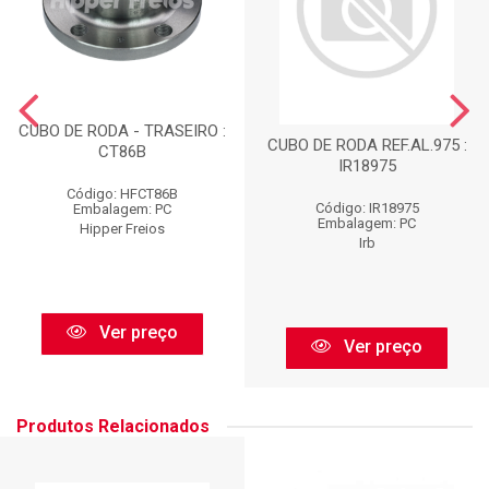
CUBO DE RODA - TRASEIRO :
CUBO DE RODA REF.AL.975 :
CT86B
IR18975
Código: HFCT86B
Código: IR18975
Embalagem: PC
Embalagem: PC
Hipper Freios
Irb
Ver preço
Ver preço
Produtos Relacionados