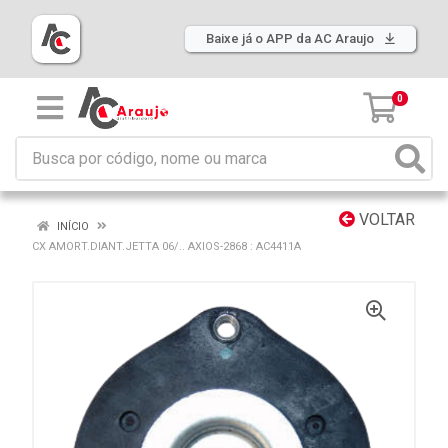
Baixe já o APP da AC Araujo
0
VOLTAR
INÍCIO
CX AMORT.DIANT.JETTA 06/.. AXIOS-2868 : AC4411A