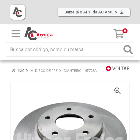
Baixe já o APP da AC Araujo
0
VOLTAR
INÍCIO
DISCO DE FREIO - DIANTEIRO : HF725A