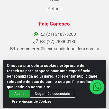
Eletrica
Fale Conosco
RJ: (21) 3483-5200
ES: (27) 2888-0130
ecommerce@acaraujodistribuidora.com.br
O nosso site coleta cookies próprios e de
AC Araujo Distribuidora - Rua Carneiro de Campos, 42 -
terceiros para proporcionar uma experiência
São Cristóvão, Rio de Janeiro/RJ - CEP 20.920-410 -
personalizada ao usuário, apresentar publicidade
CNPJ 08.744.753/0003-85
relevante de acordo com o seu perfil e melhorar a
qualidade do nosso site.
Aceito
Negar não essenciais
Preferências de Cookies