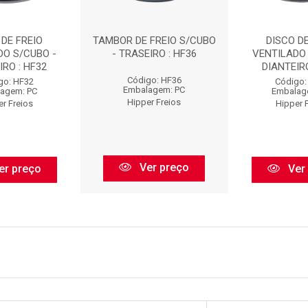
 DE FREIO
TAMBOR DE FREIO S/CUBO
DISCO DE
DO S/CUBO -
- TRASEIRO : HF36
VENTILADO 
IRO : HF32
DIANTEIRO
Código: HF36
go: HF32
Código:
Embalagem: PC
agem: PC
Embalag
Hipper Freios
er Freios
Hipper 
Ver preço
er preço
Ver