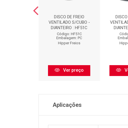
DE FREIO SOLIDO
DISCO DE FREIO
DISCO
 - DIANTEIRO :
VENTILADO S/CUBO -
VENTILA
HF01
DIANTEIRO : HF51C
DIANTE
ódigo: HF01
Código: HF51C
Códi
balagem: PC
Embalagem: PC
Embal
pper Freios
Hipper Freios
Hipp
Ver preço
Ver preço
V
Aplicações