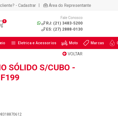
|
cliente? - Cadastrar
Área do Representante
Fale Conosco
0
RJ: (21) 3483-5200
ES: (27) 2888-0130
eio
Eletrica e Acessorios
Moto
Marcas
VOLTAR
IO SÓLIDO S/CUBO -
HF199
898318870612