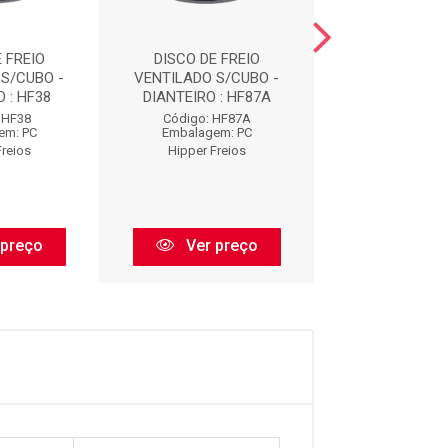
 FREIO
DISCO DE FREIO
DISCO DE F
S/CUBO -
VENTILADO S/CUBO -
VENTILADO S/
 : HF38
DIANTEIRO : HF87A
DIANTEIRO :
 HF38
Código: HF87A
Código: H
em: PC
Embalagem: PC
Embalagem:
Freios
Hipper Freios
Hipper Fre
 preço
Ver preço
Ver pr