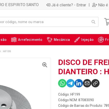
RO E ESPIRITO SANTO
|
Já é cliente? - Entrar
Não é 
ssão
Arrefecimento
Mecânica
Injeção
Fr
 : HF199
DISCO DE FRE
DIANTEIRO : 
Código: HF199
Código NCM: 87083090
Código de Barras do Produto: 7