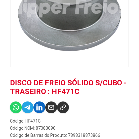
DISCO DE FREIO SÓLIDO S/CUBO -
TRASEIRO : HF471C
Código: HF471C
Código NCM: 87083090
Código de Barras do Produto: 7898318873866