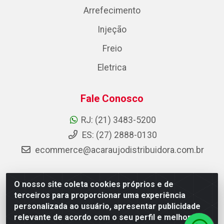
Arrefecimento
Injeção
Freio
Eletrica
Fale Conosco
RJ: (21) 3483-5200
ES: (27) 2888-0130
ecommerce@acaraujodistribuidora.com.br
O nosso site coleta cookies próprios e de
AC Araujo Distribuidora - Rua Carneiro de Campos, 42 -
terceiros para proporcionar uma experiência
São Cristóvão, Rio de Janeiro/RJ - CEP 20.920-410 -
personalizada ao usuário, apresentar publicidade
CNPJ 08.744.753/0003-85
relevante de acordo com o seu perfil e melhorar a