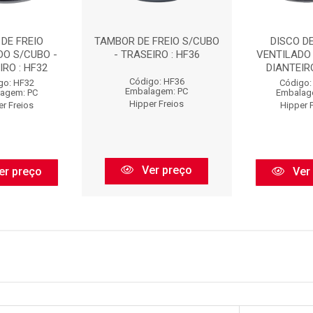
 DE FREIO
TAMBOR DE FREIO S/CUBO
DISCO DE
DO S/CUBO -
- TRASEIRO : HF36
VENTILADO 
IRO : HF32
DIANTEIRO
Código: HF36
go: HF32
Código:
Embalagem: PC
agem: PC
Embalag
Hipper Freios
er Freios
Hipper 
Ver preço
er preço
Ver