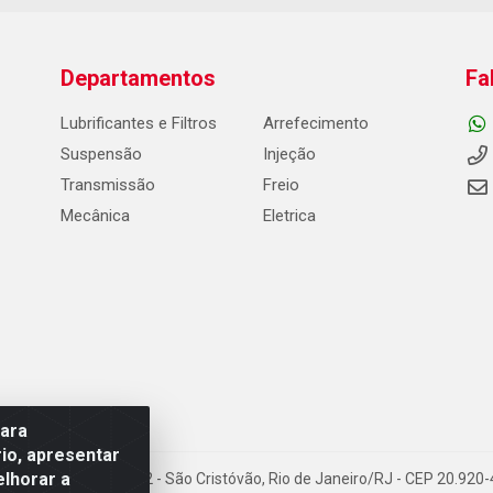
Departamentos
Fa
Lubrificantes e Filtros
Arrefecimento
Suspensão
Injeção
Transmissão
Freio
Mecânica
Eletrica
para
io, apresentar
elhorar a
Carneiro de Campos, 42 - São Cristóvão, Rio de Janeiro/RJ - CEP 20.92