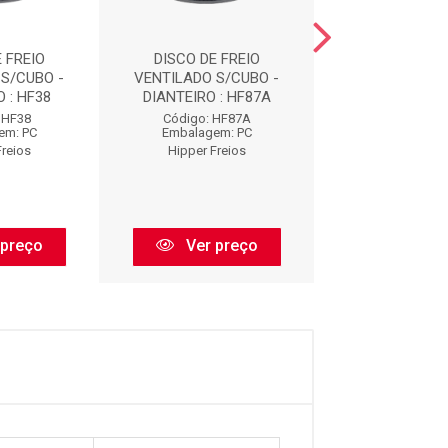
 FREIO
DISCO DE FREIO
DISCO DE F
S/CUBO -
VENTILADO S/CUBO -
VENTILADO S/
 : HF38
DIANTEIRO : HF87A
DIANTEIRO :
 HF38
Código: HF87A
Código: H
em: PC
Embalagem: PC
Embalagem:
Freios
Hipper Freios
Hipper Fre
 preço
Ver preço
Ver pr