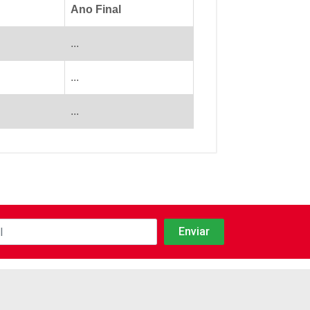
Ano Final
...
...
...