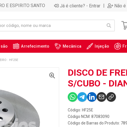
RO E ESPIRITO SANTO
|
Já é cliente? - Entrar
Não é 
ssão
Arrefecimento
Mecânica
Injeção
Fr
IRO : HF25E
DISCO DE FRE
S/CUBO - DIA
Código: HF25E
Código NCM: 87083090
Código de Barras do Produto: 7