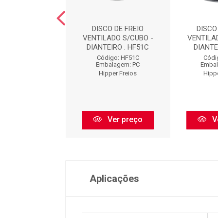
DE FREIO SOLIDO
DISCO DE FREIO
DISCO
 - DIANTEIRO :
VENTILADO S/CUBO -
VENTILA
HF01
DIANTEIRO : HF51C
DIANTE
ódigo: HF01
Código: HF51C
Códi
balagem: PC
Embalagem: PC
Embal
pper Freios
Hipper Freios
Hipp
Ver preço
Ver preço
V
Aplicações