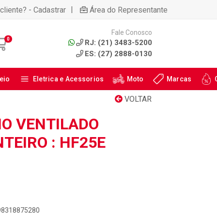
|
cliente? - Cadastrar
Área do Representante
Fale Conosco
0
RJ: (21) 3483-5200
ES: (27) 2888-0130
eio
Eletrica e Acessorios
Moto
Marcas
VOLTAR
IO VENTILADO
NTEIRO : HF25E
898318875280