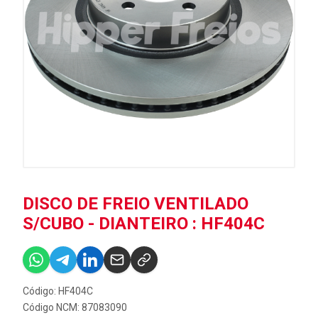
DISCO DE FREIO VENTILADO
S/CUBO - DIANTEIRO : HF404C
Código: HF404C
Código NCM: 87083090