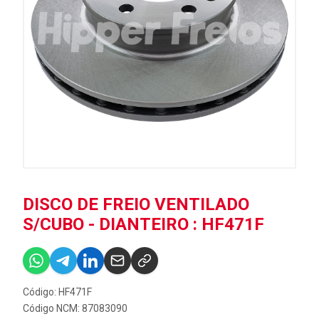
DISCO DE FREIO VENTILADO
S/CUBO - DIANTEIRO : HF471F
Código: HF471F
Código NCM: 87083090