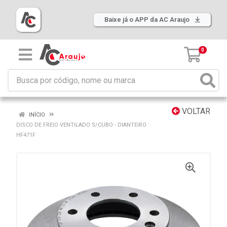
Baixe já o APP da AC Araujo
0
VOLTAR
INÍCIO
DISCO DE FREIO VENTILADO S/CUBO - DIANTEIRO :
HF471F