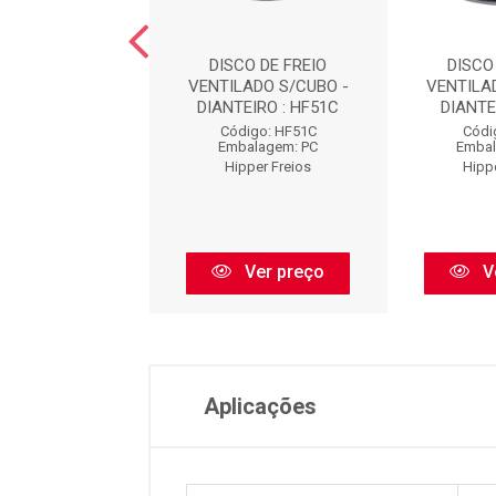
DE FREIO SOLIDO
DISCO DE FREIO
DISCO
 - DIANTEIRO :
VENTILADO S/CUBO -
VENTILA
HF01
DIANTEIRO : HF51C
DIANTE
ódigo: HF01
Código: HF51C
Códi
balagem: PC
Embalagem: PC
Embal
pper Freios
Hipper Freios
Hipp
Ver preço
Ver preço
V
Aplicações