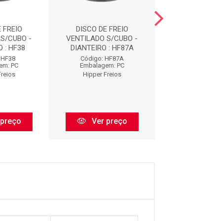
 FREIO
DISCO DE FREIO
DISCO DE F
S/CUBO -
VENTILADO S/CUBO -
VENTILADO S/
 : HF38
DIANTEIRO : HF87A
DIANTEIRO :
 HF38
Código: HF87A
Código: H
em: PC
Embalagem: PC
Embalagem:
Freios
Hipper Freios
Hipper Fre
 preço
Ver preço
Ver pr