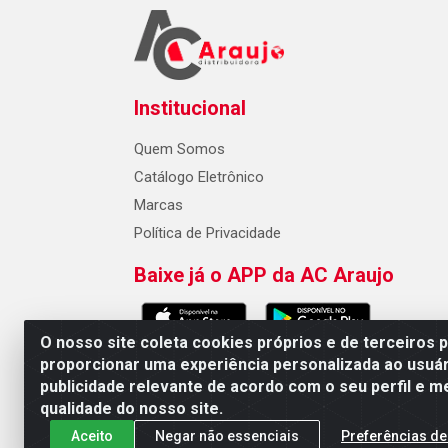
Institucional
Quem Somos
Catálogo Eletrônico
Marcas
Política de Privacidade
Baixe já o APP da AC Araujo
O nosso site coleta cookies próprios e de terceiros 
proporcionar uma experiência personalizada ao usuár
publicidade relevante de acordo com o seu perfil e m
AC Araujo Distribuidora - Rua 
qualidade do nosso site.
Aceito
Negar não essenciais
Preferências de