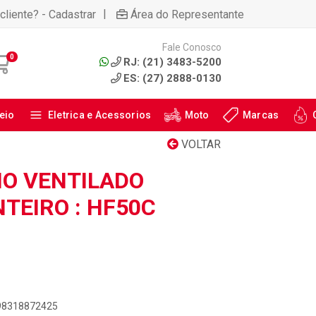
|
cliente? - Cadastrar
Área do Representante
Fale Conosco
0
RJ: (21) 3483-5200
ES: (27) 2888-0130
eio
Eletrica e Acessorios
Moto
Marcas
VOLTAR
IO VENTILADO
NTEIRO : HF50C
898318872425