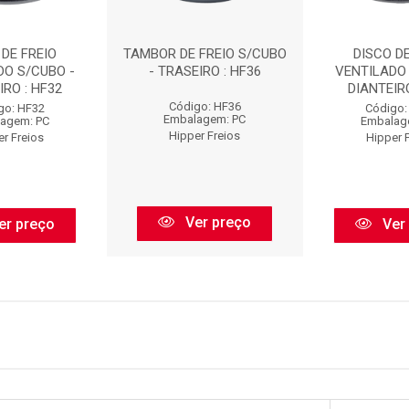
 DE FREIO
TAMBOR DE FREIO S/CUBO
DISCO DE
DO S/CUBO -
- TRASEIRO : HF36
VENTILADO 
IRO : HF32
DIANTEIRO
Código: HF36
go: HF32
Código:
Embalagem: PC
agem: PC
Embalag
Hipper Freios
er Freios
Hipper 
Ver preço
er preço
Ver