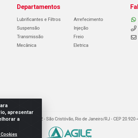
Departamentos
Fa
Lubrificantes e Filtros
Arrefecimento
Suspensão
Injeção
Transmissão
Freio
Mecânica
Eletrica
para
io, apresentar
elhorar a
Carneiro de Campos, 42 - São Cristóvão, Rio de Janeiro/RJ - CEP 20.92
 Cookies