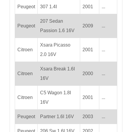
Peugeot
307 1.4I
2001
...
207 Sedan
Peugeot
2009
...
Passion 1.6 16V
Xsara Picasso
Citroen
2001
...
2.0 16V
Xsara Break 1.6I
Citroen
2000
...
16V
C5 Wagon 1.8I
Citroen
2001
...
16V
Peugeot
Partner 1.6I 16V
2003
...
Peugeot
206 Sw 1.6I 16V
2002
...