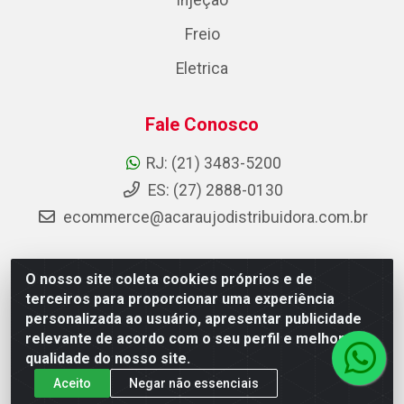
Injeção
Freio
Eletrica
Fale Conosco
RJ: (21) 3483-5200
ES: (27) 2888-0130
ecommerce@acaraujodistribuidora.com.br
O nosso site coleta cookies próprios e de
AC Araujo Distribuidora - Rua Carneiro de Campos, 42 -
terceiros para proporcionar uma experiência
São Cristóvão, Rio de Janeiro/RJ - CEP 20.920-410 -
personalizada ao usuário, apresentar publicidade
CNPJ 08.744.753/0003-85
relevante de acordo com o seu perfil e melhorar a
qualidade do nosso site.
Aceito
Negar não essenciais