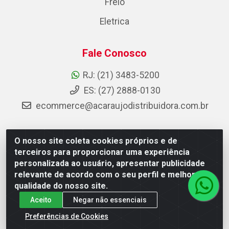
Freio
Eletrica
Fale Conosco
RJ: (21) 3483-5200
ES: (27) 2888-0130
ecommerce@acaraujodistribuidora.com.br
O nosso site coleta cookies próprios e de
AC Araujo Distribuidora - Rua Carneiro de Campos, 42 -
terceiros para proporcionar uma experiência
São Cristóvão, Rio de Janeiro/RJ - CEP 20.920-410 -
personalizada ao usuário, apresentar publicidade
CNPJ 08.744.753/0003-85
relevante de acordo com o seu perfil e melhorar a
qualidade do nosso site.
Aceito
Negar não essenciais
Preferências de Cookies