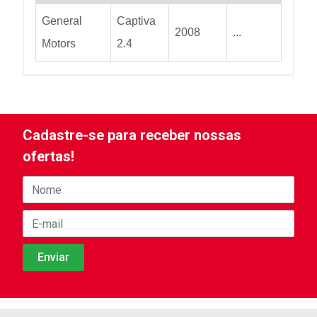
General
Captiva
2008
...
Motors
2.4
Cadastre-se para receber nossas
ofertas!