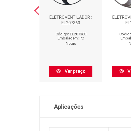
OVENTILADOR :
ELETROVENTILADOR :
ELETROV
EL71402
EL207360
EL
igo: EL71402
Código: EL207360
Código
balagem: PC
Embalagem: PC
Embal
Notus
Notus
N
Ver preço
Ver preço
V
Aplicações