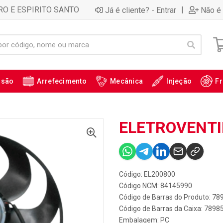
RO E ESPIRITO SANTO
|
Já é cliente? - Entrar
Não é 
ssão
Arrefecimento
Mecânica
Injeção
Fr
ELETROVENTI
Código: EL200800
Código NCM: 84145990
Código de Barras do Produto: 7
Código de Barras da Caixa: 789
Embalagem: PC