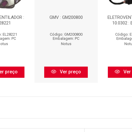
ENTILADOR :
GMV : GM200800
ELETROVENT
28221
10.0302 :
: EL28221
Código: GM200800
Código: 
agem: PC
Embalagem: PC
Embalag
otus
Notus
Not
er preço
Ver preço
Ver