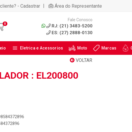
|
cliente? - Cadastrar
Área do Representante
Fale Conosco
0
RJ: (21) 3483-5200
ES: (27) 2888-0130
eio
Eletrica e Acessorios
Moto
Marcas
VOLTAR
LADOR : EL200800
898584372896
8584372896