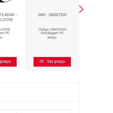
ILADOR -
GMV : GM207320
ELETROVENTIL
 EL57292
EL4573
EL57292
Código: GM207320
Código: EL4
em: PC
Embalagem: PC
Embalagem:
us
Notus
Notus
 preço
Ver preço
Ver pr