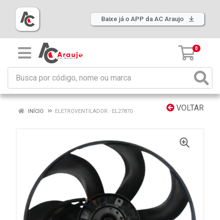
Baixe já o APP da AC Araujo
0
VOLTAR
INÍCIO
ELETROVENTILADOR : EL27870