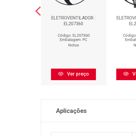
OVENTILADOR -
ELETROVENTILADOR :
ELETROV
16A : EL71141
EL207360
EL
igo: EL71141
Código: EL207360
Código
balagem: PC
Embalagem: PC
Embal
Notus
Notus
N
Ver preço
Ver preço
V
Aplicações