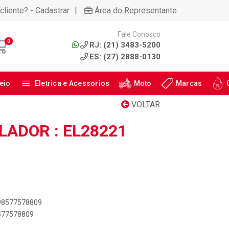
|
cliente? - Cadastrar
Área do Representante
Fale Conosco
0
RJ: (21) 3483-5200
ES: (27) 2888-0130
eio
Eletrica e Acessorios
Moto
Marcas
VOLTAR
LADOR : EL28221
898577578809
8577578809