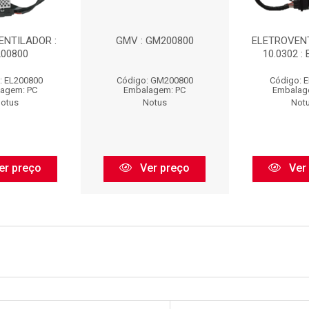
ENTILADOR :
GMV : GM200800
ELETROVENT
200800
10.0302 :
: EL200800
Código: GM200800
Código: 
agem: PC
Embalagem: PC
Embalag
otus
Notus
Not
er preço
Ver preço
Ver