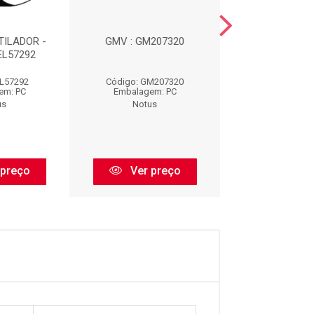
ILADOR -
GMV : GM207320
ELETROVENTIL
 EL57292
EL4573
EL57292
Código: GM207320
Código: EL4
em: PC
Embalagem: PC
Embalagem:
us
Notus
Notus
 preço
Ver preço
Ver pr