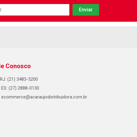
le Conosco
RJ: (21) 3483-5200
ES: (27) 2888-0130
ecommerce@acaraujodistribuidora.com.br