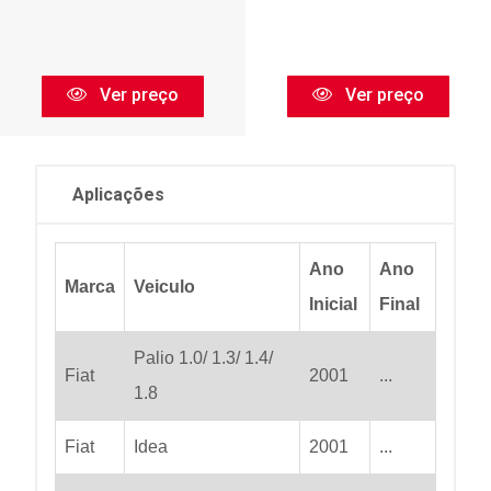
Ver preço
Ver preço
Aplicações
Ano
Ano
Marca
Veiculo
Inicial
Final
Palio 1.0/ 1.3/ 1.4/
Fiat
2001
...
1.8
Fiat
Idea
2001
...