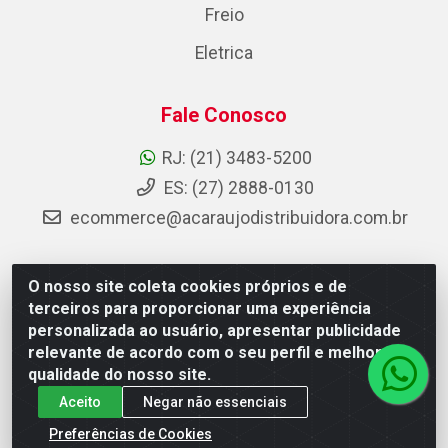
Freio
Eletrica
Fale Conosco
RJ: (21) 3483-5200
ES: (27) 2888-0130
ecommerce@acaraujodistribuidora.com.br
O nosso site coleta cookies próprios e de
AC Araujo Distribuidora - Rua Carneiro de Campos, 42 -
terceiros para proporcionar uma experiência
São Cristóvão, Rio de Janeiro/RJ - CEP 20.920-410 -
personalizada ao usuário, apresentar publicidade
CNPJ 08.744.753/0003-85
relevante de acordo com o seu perfil e melhorar a
qualidade do nosso site.
Aceito
Negar não essenciais
Preferências de Cookies