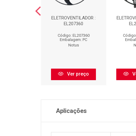
RO : EL200110
ELETROVENTILADOR :
ELETROV
EL207360
EL
igo: EL200110
Código: EL207360
Código
balagem: PC
Embalagem: PC
Embal
Notus
Notus
N
Ver preço
Ver preço
V
Aplicações