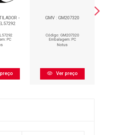
ILADOR -
GMV : GM207320
ELETROVENTIL
 EL57292
EL4573
EL57292
Código: GM207320
Código: EL4
em: PC
Embalagem: PC
Embalagem:
us
Notus
Notus
 preço
Ver preço
Ver pr