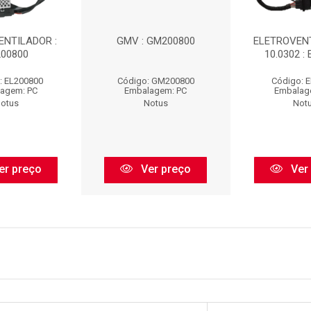
ENTILADOR :
GMV : GM200800
ELETROVENT
200800
10.0302 :
: EL200800
Código: GM200800
Código: 
agem: PC
Embalagem: PC
Embalag
otus
Notus
Not
er preço
Ver preço
Ver