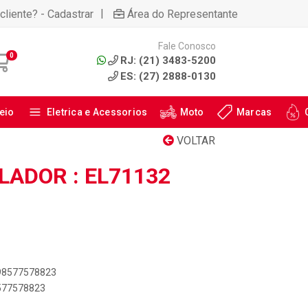
|
cliente? - Cadastrar
Área do Representante
Fale Conosco
0
RJ: (21) 3483-5200
ES: (27) 2888-0130
eio
Eletrica e Acessorios
Moto
Marcas
VOLTAR
LADOR : EL71132
898577578823
8577578823