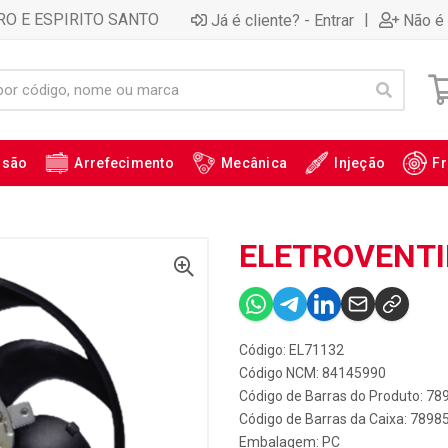
RO E ESPIRITO SANTO
|
Já é cliente? - Entrar
Não é 
ssão
Arrefecimento
Mecânica
Injeção
Fr
ELETROVENTI
Código: EL71132
Código NCM: 84145990
Código de Barras do Produto: 7
Código de Barras da Caixa: 789
Embalagem: PC