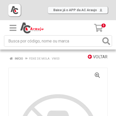
Baixe já o APP da AC Araujo
0
VOLTAR
INÍCIO
FEIXE DE MOLA : VW03