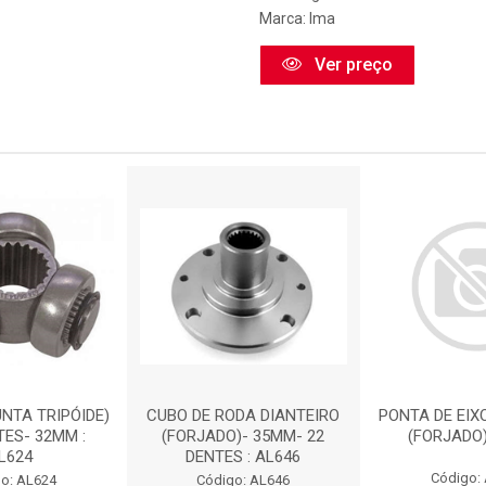
Marca:
Ima
Ver preço
UNTA TRIPÓIDE)
CUBO DE RODA DIANTEIRO
PONTA DE EIX
TES- 32MM :
(FORJADO)- 35MM- 22
(FORJADO)
L624
DENTES : AL646
Código:
o: AL624
Código: AL646