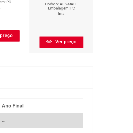
em: PC
Embalagem:
Código: AL599AFF
a
Ima
Embalagem: PC
Ima
 preço
Ver pr
Ver preço
Ano Final
...