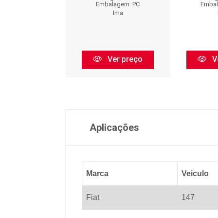
balagem: PC
Embalagem: PC
Embal
Ima
Ima
Ver preço
Ver preço
V
Aplicações
Marca
Veiculo
Fiat
147