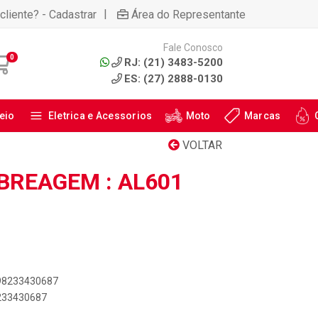
|
cliente? - Cadastrar
Área do Representante
Fale Conosco
0
RJ: (21) 3483-5200
ES: (27) 2888-0130
eio
Eletrica e Acessorios
Moto
Marcas
VOLTAR
BREAGEM : AL601
898233430687
8233430687