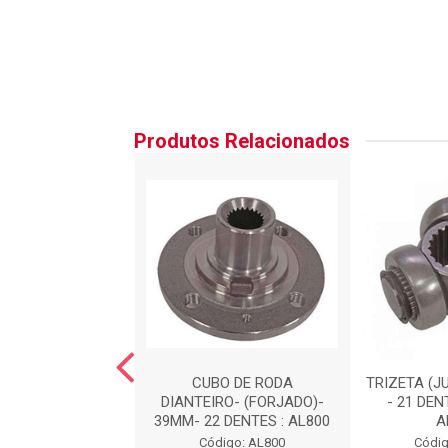
Produtos Relacionados
DE EMBREAGEM :
CUBO DE RODA
TRIZETA (J
AL842
DIANTEIRO- (FORJADO)-
- 21 DEN
39MM- 22 DENTES : AL800
A
digo: AL842
Código: AL800
Códig