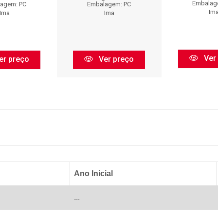
Embalag
agem: PC
Embalagem: PC
Im
Ima
Ima
Ver
er preço
Ver preço
Ano Inicial
...