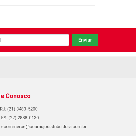
le Conosco
RJ: (21) 3483-5200
ES: (27) 2888-0130
ecommerce@acaraujodistribuidora.com.br