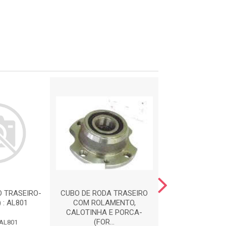
O TRASEIRO-
CUBO DE RODA TRASEIRO
CUBO DE RODA 
 : AL801
COM ROLAMENTO,
COM ROLAM
CALOTINHA E PORCA-
(FORJADO)- 30M
(FOR...
 AL801
Código: AL