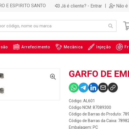
RO E ESPIRITO SANTO
|
Já é cliente? - Entrar
Não é 
ssão
Arrefecimento
Mecânica
Injeção
Fr
GARFO DE EM
Código: AL601
Código NCM: 87089300
Código de Barras do Produto: 7
Código de Barras da Caixa: 789
Embalagem: PC