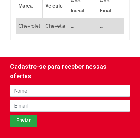
Ano
Ano
Marca
Veiculo
Inicial
Final
Chevrolet
Chevette
...
...
Cadastre-se para receber nossas
ofertas!