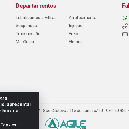
Departamentos
Fa
Lubrificantes e Filtros
Arrefecimento
Suspensão
Injeção
Transmissão
Freio
Mecânica
Eletrica
para
io, apresentar
elhorar a
Carneiro de Campos, 42 - São Cristóvão, Rio de Janeiro/RJ - CEP 20.92
 Cookies