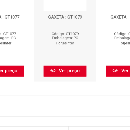
 : GT1077
GAXETA : GT1079
GAXETA :
o: GT1077
Código: GT1079
Código: 
agem: PC
Embalagem: PC
Embalag
jesinter
Forjesinter
Forjesi
er preço
Ver preço
Ver