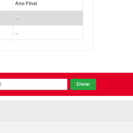
Ano Final
...
...