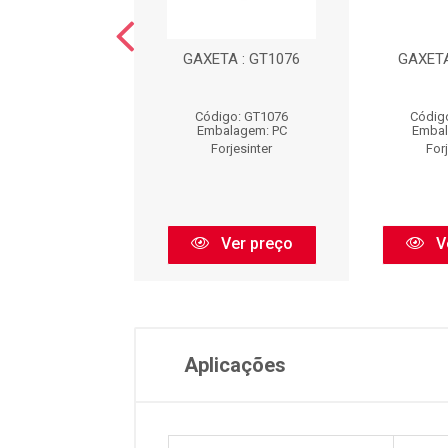
TA : GT1584
GAXETA : GT1076
GAXETA
igo: GT1584
Código: GT1076
Códig
balagem: PC
Embalagem: PC
Embal
Forjesinter
Forjesinter
For
Ver preço
Ver preço
V
Aplicações