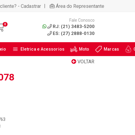
|
cliente? - Cadastrar
Área do Representante
Fale Conosco
0
RJ: (21) 3483-5200
ES: (27) 2888-0130
eio
Eletrica e Acessorios
Moto
Marcas
VOLTAR
078
763
3