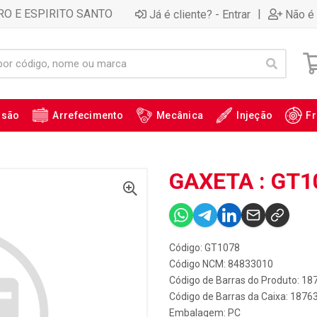
RO E ESPIRITO SANTO
|
Já é cliente? - Entrar
Não é 
ssão
Arrefecimento
Mecânica
Injeção
Fr
GAXETA : GT1
Código: GT1078
Código NCM: 84833010
Código de Barras do Produto: 18
Código de Barras da Caixa: 1876
Embalagem: PC