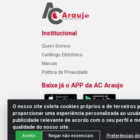
Institucional
Quem Somos
Catálogo Eletrônico
Marcas
Política de Privacidade
Baixe já o APP da AC Araujo
O nosso site coleta cookies próprios e de terceiros 
proporcionar uma experiência personalizada ao usuár
publicidade relevante de acordo com o seu perfil e m
AC Araujo Distribuidora - Rua 
qualidade do nosso site.
Aceito
Negar não essenciais
Preferências de