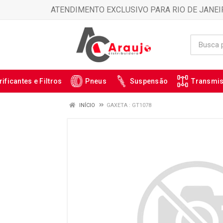
ATENDIMENTO EXCLUSIVO PARA RIO DE JANEI
rificantes e Filtros
Pneus
Suspensão
Transmi
INÍCIO
GAXETA : GT1078