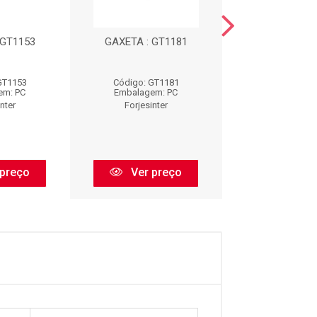
 GT1153
GAXETA : GT1181
GAXETA : G
GT1153
Código: GT1181
Código: GT
em: PC
Embalagem: PC
Embalagem:
nter
Forjesinter
Forjesinte
 preço
Ver preço
Ver pr