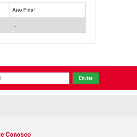
Ano Final
...
le Conosco