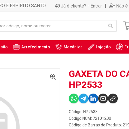
RO E ESPIRITO SANTO
|
Já é cliente? - Entrar
Não é 
ssão
Arrefecimento
Mecânica
Injeção
Fr
GAXETA DO C
HP2533
Código: HP2533
Código NCM: 72101200
Código de Barras do Produto: 21