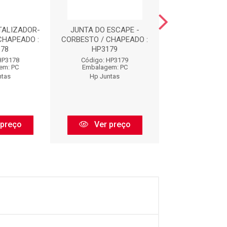
TALIZADOR-
JUNTA DO ESCAPE -
JUNTA DO CATA
CHAPEADO :
CORBESTO / CHAPEADO :
CORBESTO / CH
178
HP3179
HP3184
HP3178
Código: HP3179
Código: HP
em: PC
Embalagem: PC
Embalagem:
ntas
Hp Juntas
Hp Junta
 preço
Ver preço
Ver pr