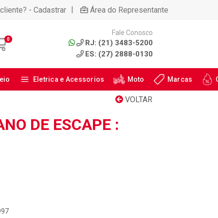
|
cliente? - Cadastrar
Área do Representante
Fale Conosco
0
RJ: (21) 3483-5200
ES: (27) 2888-0130
eio
Eletrica e Acessorios
Moto
Marcas
VOLTAR
ANO DE ESCAPE :
997