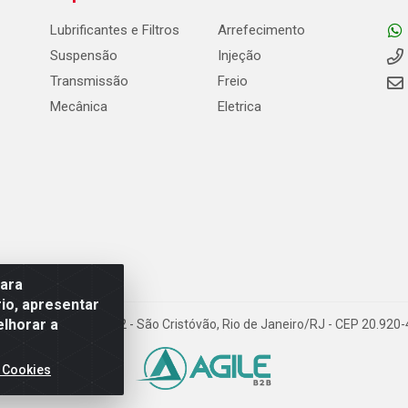
Lubrificantes e Filtros
Arrefecimento
Suspensão
Injeção
Transmissão
Freio
Mecânica
Eletrica
para
io, apresentar
elhorar a
Carneiro de Campos, 42 - São Cristóvão, Rio de Janeiro/RJ - CEP 20.92
 Cookies