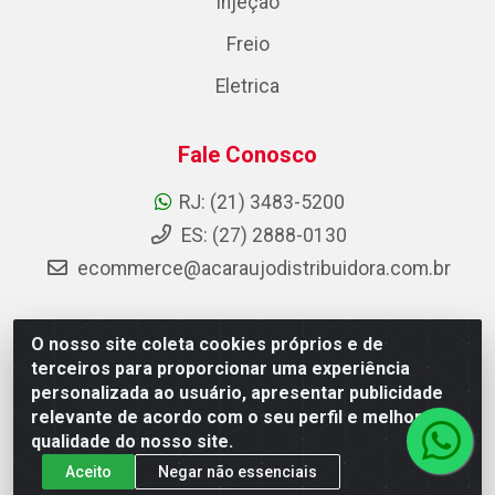
Injeção
Freio
Eletrica
Fale Conosco
RJ: (21) 3483-5200
ES: (27) 2888-0130
ecommerce@acaraujodistribuidora.com.br
O nosso site coleta cookies próprios e de
AC Araujo Distribuidora - Rua Carneiro de Campos, 42 -
terceiros para proporcionar uma experiência
São Cristóvão, Rio de Janeiro/RJ - CEP 20.920-410 -
personalizada ao usuário, apresentar publicidade
CNPJ 08.744.753/0003-85
relevante de acordo com o seu perfil e melhorar a
qualidade do nosso site.
Aceito
Negar não essenciais