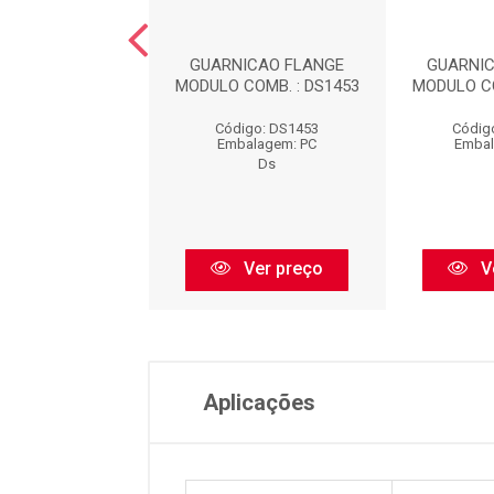
NICAO FLANGE
GUARNICAO FLANGE
GUARNI
COMB. : DS1452
MODULO COMB. : DS1453
MODULO CO
digo: DS1452
Código: DS1453
Códig
balagem: PC
Embalagem: PC
Embal
Ds
Ds
Ver preço
Ver preço
V
Aplicações