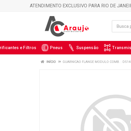
ATENDIMENTO EXCLUSIVO PARA RIO DE JANEI
rificantes e Filtros
Pneus
Suspensão
Transmi
INÍCIO
GUARNICAO FLANGE MODULO COMB. : DS14