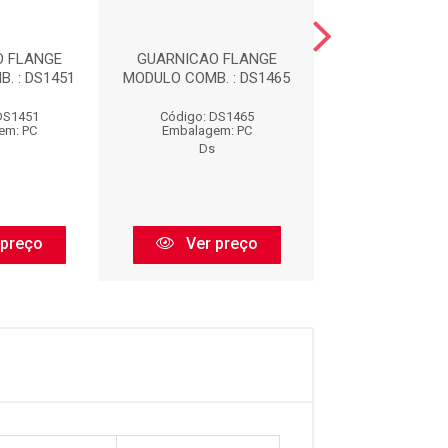
O FLANGE
GUARNICAO FLANGE
GUARNICAO 
. : DS1451
MODULO COMB. : DS1465
MODULO COMB. 
DS1451
Código: DS1465
Código: DS
em: PC
Embalagem: PC
Embalagem:
Ds
Ds
 preço
Ver preço
Ver pr