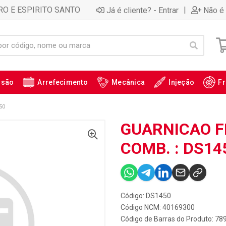
RO E ESPIRITO SANTO
|
Já é cliente? - Entrar
Não é 
ssão
Arrefecimento
Mecânica
Injeção
Fr
50
GUARNICAO 
COMB. : DS14
Código: DS1450
Código NCM: 40169300
Código de Barras do Produto: 7