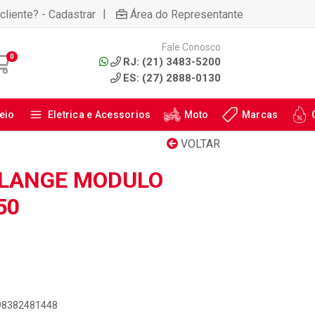
|
cliente? - Cadastrar
Área do Representante
Fale Conosco
0
RJ: (21) 3483-5200
ES: (27) 2888-0130
eio
Eletrica e Acessorios
Moto
Marcas
VOLTAR
FLANGE MODULO
50
898382481448