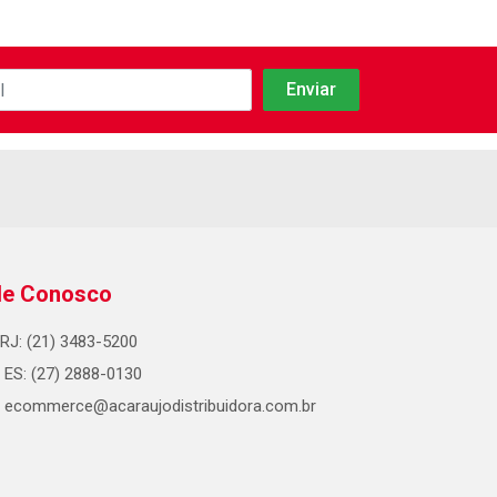
le Conosco
RJ: (21) 3483-5200
ES: (27) 2888-0130
ecommerce@acaraujodistribuidora.com.br