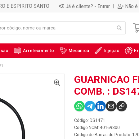
RO E ESPIRITO SANTO
|
Já é cliente? - Entrar
Não é 
ssão
Arrefecimento
Mecânica
Injeção
Fr
71
GUARNICAO 
COMB. : DS14
Código: DS1471
Código NCM: 40169300
Código de Barras do Produto: 17