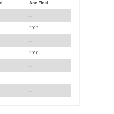
al
Ano Final
...
2012
...
2010
...
...
...