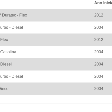
Ano Inici
V Duratec - Flex
2012
Turbo - Diesel
2004
 Flex
2012
- Gasolina
2004
 Diesel
2004
Turbo - Diesel
2004
Diesel
2004