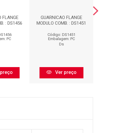
O FLANGE
GUARNICAO FLANGE
GUARNICAO 
. : DS1456
MODULO COMB. : DS1451
MODULO COMB. 
DS1456
Código: DS1451
Código: DS
em: PC
Embalagem: PC
Embalagem:
Ds
Ds
 preço
Ver preço
Ver pr