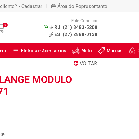
|
cliente? - Cadastrar
Área do Representante
Fale Conosco
0
RJ: (21) 3483-5200
ES: (27) 2888-0130
eio
Eletrica e Acessorios
Moto
Marcas
VOLTAR
FLANGE MODULO
71
009