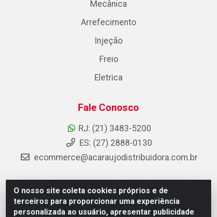
Mecânica
Arrefecimento
Injeção
Freio
Eletrica
Fale Conosco
RJ: (21) 3483-5200
ES: (27) 2888-0130
ecommerce@acaraujodistribuidora.com.br
O nosso site coleta cookies próprios e de
AC Araujo Distribuidora - Rua Carneiro de Campos, 42 -
terceiros para proporcionar uma experiência
São Cristóvão, Rio de Janeiro/RJ - CEP 20.920-410 -
personalizada ao usuário, apresentar publicidade