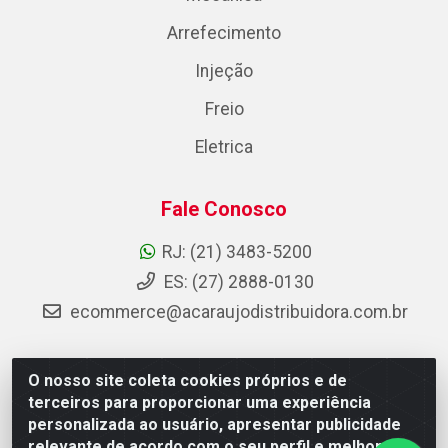
Arrefecimento
Injeção
Freio
Eletrica
Fale Conosco
RJ: (21) 3483-5200
ES: (27) 2888-0130
ecommerce@acaraujodistribuidora.com.br
O nosso site coleta cookies próprios e de
AC Araujo Distribuidora - Rua Carneiro de Campos, 42 -
terceiros para proporcionar uma experiência
São Cristóvão, Rio de Janeiro/RJ - CEP 20.920-410 -
personalizada ao usuário, apresentar publicidade
CNPJ 08.744.753/0003-85
relevante de acordo com o seu perfil e melhorar a