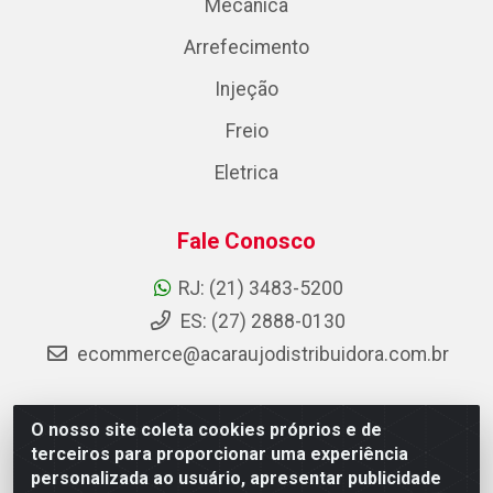
Mecânica
Arrefecimento
Injeção
Freio
Eletrica
Fale Conosco
RJ: (21) 3483-5200
ES: (27) 2888-0130
ecommerce@acaraujodistribuidora.com.br
O nosso site coleta cookies próprios e de
AC Araujo Distribuidora - Rua Carneiro de Campos, 42 -
terceiros para proporcionar uma experiência
São Cristóvão, Rio de Janeiro/RJ - CEP 20.920-410 -
personalizada ao usuário, apresentar publicidade
CNPJ 08.744.753/0003-85