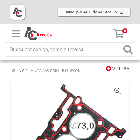
Baixe já o APP da AC Araujo
0
VOLTAR
INÍCIO
JTA CAB FIBRA : B131590PK