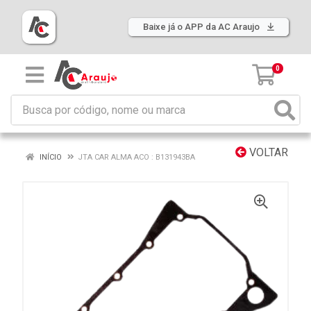
Baixe já o APP da AC Araujo
0
VOLTAR
INÍCIO
JTA CAR ALMA ACO : B131943BA