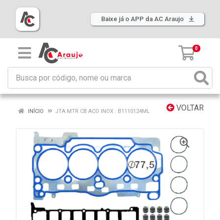
Baixe já o APP da AC Araujo
0
VOLTAR
INÍCIO
JTA MTR CB ACO INOX : B1110124ML