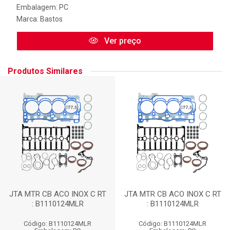
Embalagem: PC
Marca:
Bastos
Ver preço
Produtos Similares
JTA MTR CB ACO INOX C RT
JTA MTR CB ACO INOX C RT
: B1110124MLR
: B1110124MLR
Código: B1110124MLR
Código: B1110124MLR