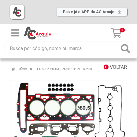
Baixe já o APP da AC Araujo
0
VOLTAR
INÍCIO
JTA MTR CB BASPACK : B1210162PK