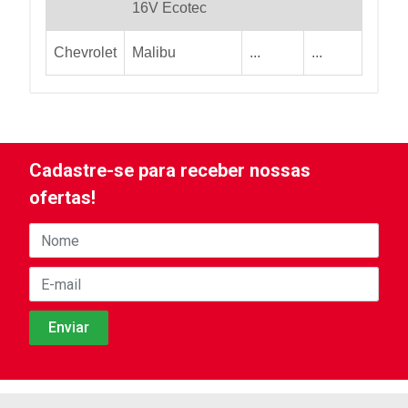
16V Ecotec
Chevrolet
Malibu
...
...
Cadastre-se para receber nossas
ofertas!