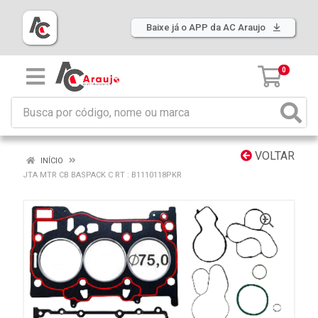
Baixe já o APP da AC Araujo
0
VOLTAR
INÍCIO
JTA MTR CB BASPACK C RT : B1110118PKR