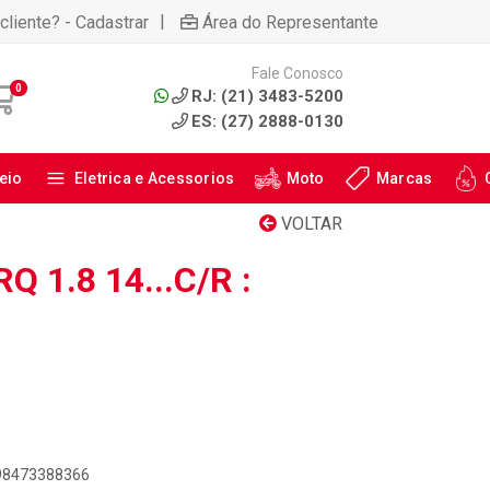
|
cliente? - Cadastrar
Área do Representante
Fale Conosco
0
RJ: (21) 3483-5200
ES: (27) 2888-0130
eio
Eletrica e Acessorios
Moto
Marcas
VOLTAR
 1.8 14...C/R :
898473388366