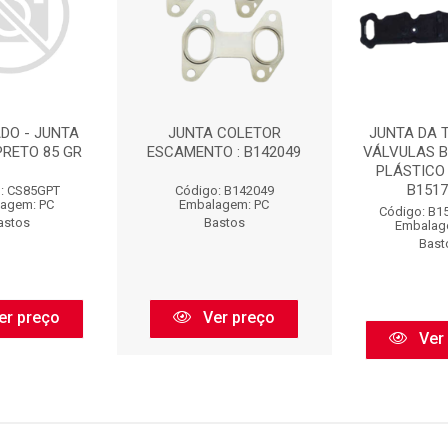
DO - JUNTA
JUNTA COLETOR
JUNTA DA 
PRETO 85 GR
ESCAMENTO : B142049
VÁLVULAS 
PLÁSTICO 
B15171
: CS85GPT
Código: B142049
agem: PC
Embalagem: PC
Código: B1
astos
Bastos
Embalag
Bast
er preço
Ver preço
Ver