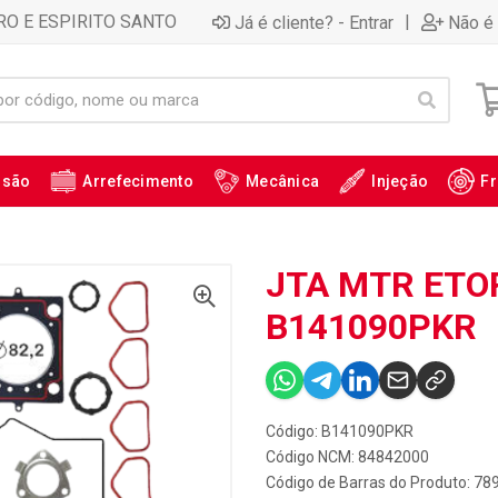
RO E ESPIRITO SANTO
|
Já é cliente? - Entrar
Não é 
ssão
Arrefecimento
Mecânica
Injeção
Fr
JTA MTR ETORQ
B141090PKR
Código: B141090PKR
Código NCM: 84842000
Código de Barras do Produto: 7