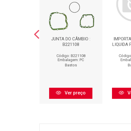
 BLOBO MOTOR
JUNTA DO CÂMBIO :
IMPORTA
L : B1440049
B221108
LIQUIDA 
igo: B1440049
Código: B221108
Código
balagem: PC
Embalagem: PC
Embal
Bastos
Bastos
B
Ver preço
Ver preço
V