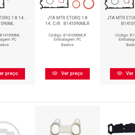
RQ 1.8 14... :
JTA MTR ETORQ 1.8
JTA MTR ETORQ
1090ML
14...C/R : B141090MLR
B1410
 B141090ML
Código: B141090MLR
Código: B
agem: PC
Embalagem: PC
Embalag
astos
Bastos
Bast
er preço
Ver preço
Ver 