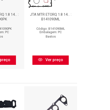
 1.8 14... :
JTA MTR ETORQ 1.8 14... :
JTA MTR ETO
90PK
B141090ML
14...C/R : B14
141090PK
Código: B141090ML
Código: B141
em: PC
Embalagem: PC
Embalagem:
os
Bastos
Bastos
preço
Ver preço
Ver pr