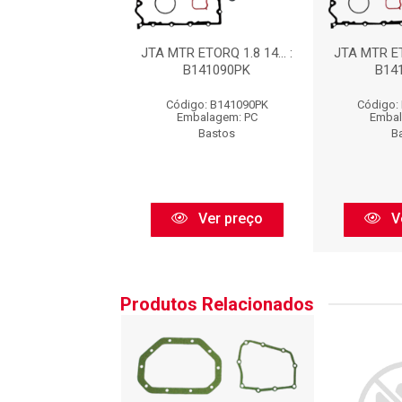
TR ETORQ 1.8
JTA MTR ETORQ 1.8 14... :
JTA MTR ETO
/R : B141090MLR
B141090PK
B14
o: B141090MLR
Código: B141090PK
Código:
balagem: PC
Embalagem: PC
Embal
Bastos
Bastos
B
Ver preço
Ver preço
V
Produtos Relacionados