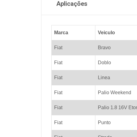
Aplicações
Marca
Veiculo
Fiat
Bravo
Fiat
Doblo
Fiat
Linea
Fiat
Palio Weekend
Fiat
Palio 1.8 16V Eto
Fiat
Punto