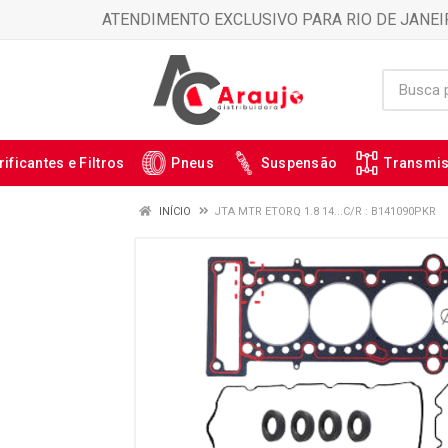
ATENDIMENTO EXCLUSIVO PARA RIO DE JANEI
rificantes e Filtros
Pneus
Suspensão
Transmi
INÍCIO
JTA MTR ETORQ 1.8 14...C/R : B141090PKR