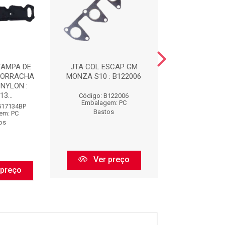
TAMPA DE
JTA COL ESCAP GM
IMPORTADO -
BORRACHA
MONZA S10 : B122006
LIQUIDA CINZ
NYLON :
3...
Código: B122006
Código: CS8
Embalagem: PC
Embalagem:
517134BP
Bastos
Bastos
em: PC
os
Ver preço
Ver pr
 preço