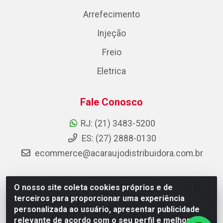
Arrefecimento
Injeção
Freio
Eletrica
Fale Conosco
RJ: (21) 3483-5200
ES: (27) 2888-0130
ecommerce@acaraujodistribuidora.com.br
O nosso site coleta cookies próprios e de
AC Araujo Distribuidora - Rua Carneiro de Campos, 42 -
terceiros para proporcionar uma experiência
São Cristóvão, Rio de Janeiro/RJ - CEP 20.920-410 -
personalizada ao usuário, apresentar publicidade
CNPJ 08.744.753/0003-85
relevante de acordo com o seu perfil e melhorar a