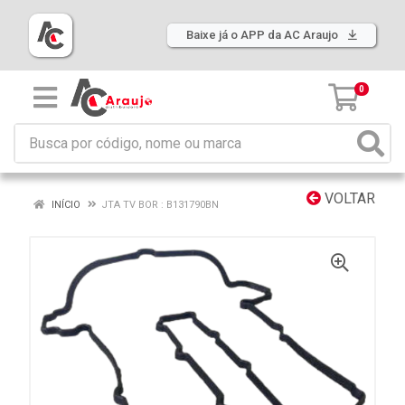
Baixe já o APP da AC Araujo
0
VOLTAR
INÍCIO
JTA TV BOR : B131790BN