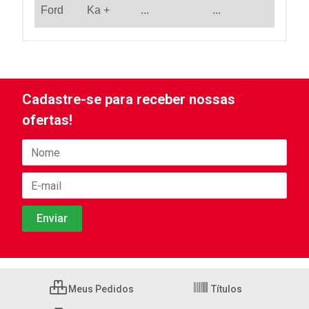
Ford
Ka +
...
...
Cadastre-se para receber nossas
ofertas!
Meus Pedidos
Títulos