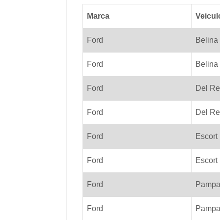
Marca
Veicul
Ford
Belina
Ford
Belina
Ford
Del Re
Ford
Del Re
Ford
Escort
Ford
Escort
Ford
Pamp
Ford
Pamp