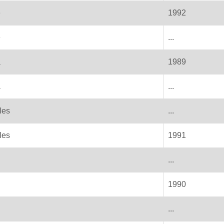
e
1992
e
...
a
1989
a
...
les
...
les
1991
...
1990
...