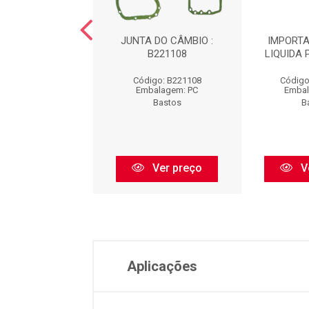
 BLOBO MOTOR
JUNTA DO CÂMBIO :
IMPORTA
L : B1440049
B221108
LIQUIDA 
igo: B1440049
Código: B221108
Código
balagem: PC
Embalagem: PC
Embal
Bastos
Bastos
B
Ver preço
Ver preço
V
Aplicações