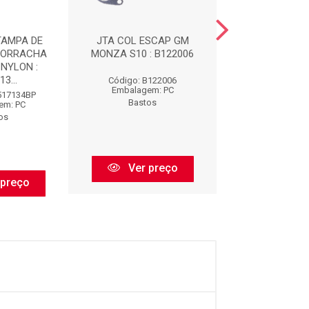
TAMPA DE
JTA COL ESCAP GM
IMPORTADO -
BORRACHA
MONZA S10 : B122006
LIQUIDA CINZ
NYLON :
3...
Código: B122006
Código: CS8
Embalagem: PC
Embalagem:
517134BP
Bastos
Bastos
em: PC
os
Ver preço
Ver pr
 preço