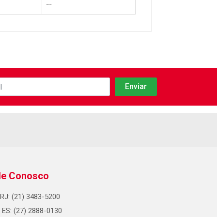
...
le Conosco
RJ: (21) 3483-5200
ES: (27) 2888-0130