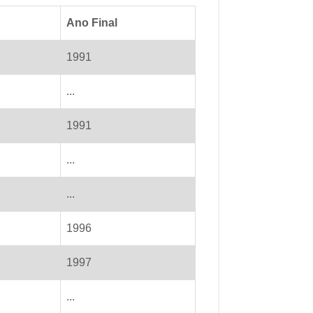
Ano Final
1991
...
1991
...
...
1996
1997
...