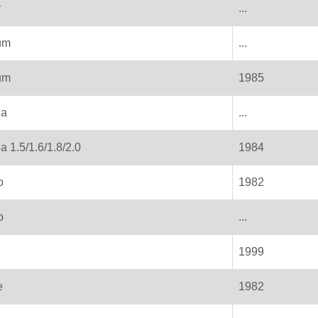
r
...
um
...
um
1985
na
...
 1.5/1.6/1.8/2.0
1984
o
1982
o
...
1999
e
1982