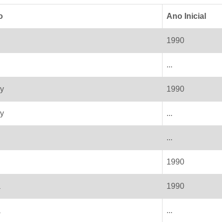
o
Ano Inicial
1990
...
y
1990
y
...
...
1990
a
1990
a
...