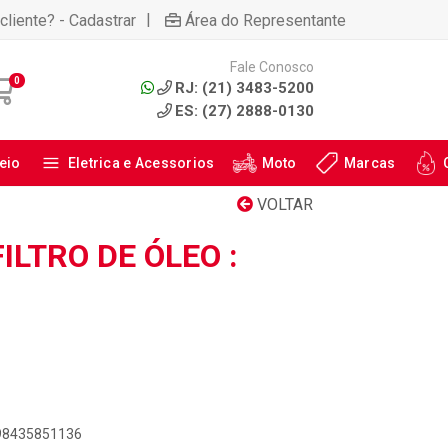
|
cliente? - Cadastrar
Área do Representante
Fale Conosco
0
RJ: (21) 3483-5200
ES: (27) 2888-0130
eio
Eletrica e Acessorios
Moto
Marcas
VOLTAR
ILTRO DE ÓLEO :
898435851136