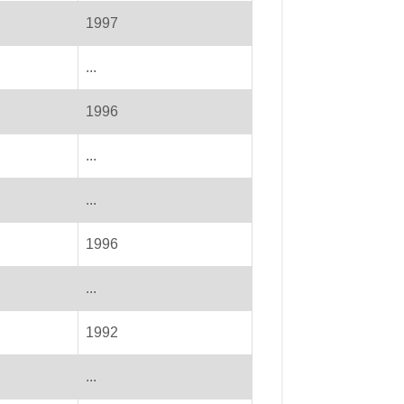
1997
...
1996
...
...
1996
...
1992
...