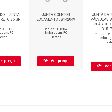
DO - JUNTA
JUNTA COLETOR
JUNTA DA 
PRETO 85 GR
ESCAMENTO : B142049
VÁLVULAS 
PLÁSTICO 
B15171
: CS85GPT
Código: B142049
agem: PC
Embalagem: PC
Código: B1
astos
Bastos
Embalag
Bast
er preço
Ver preço
Ver