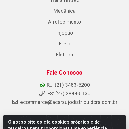
Transmissão
Mecânica
Arrefecimento
Injeção
Freio
Eletrica
Fale Conosco
RJ: (21) 3483-5200
ES: (27) 2888-0130
ecommerce@acaraujodistribuidora.com.br
O nosso site coleta cookies próprios e de
AC Araujo Distribuidora - Rua Carneiro de Campos, 42 -
terceiros para proporcionar uma experiência