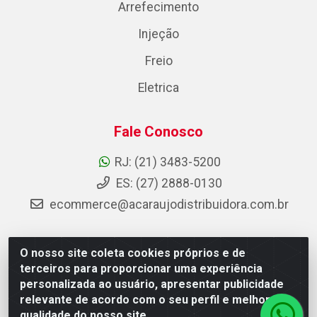
Arrefecimento
Injeção
Freio
Eletrica
Fale Conosco
RJ: (21) 3483-5200
ES: (27) 2888-0130
ecommerce@acaraujodistribuidora.com.br
O nosso site coleta cookies próprios e de
AC Araujo Distribuidora - Rua Carneiro de Campos, 42 -
terceiros para proporcionar uma experiência
São Cristóvão, Rio de Janeiro/RJ - CEP 20.920-410 -
personalizada ao usuário, apresentar publicidade
CNPJ 08.744.753/0003-85
relevante de acordo com o seu perfil e melhorar a
qualidade do nosso site.