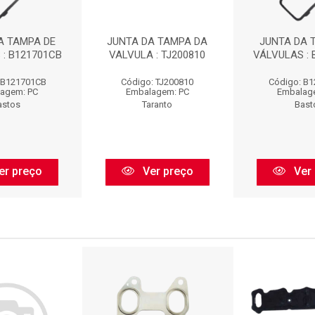
A TAMPA DE
JUNTA DA TAMPA DA
JUNTA DA 
 : B121701CB
VALVULA : TJ200810
VÁLVULAS : 
 B121701CB
Código: TJ200810
Código: B
agem: PC
Embalagem: PC
Embalag
astos
Taranto
Bast
er preço
Ver preço
Ver 