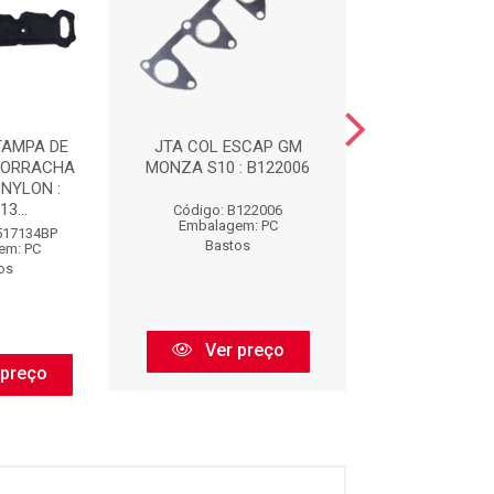
TAMPA DE
JTA COL ESCAP GM
IMPORTADO -
BORRACHA
MONZA S10 : B122006
LIQUIDA CINZ
NYLON :
3...
Código: B122006
Código: CS8
Embalagem: PC
Embalagem:
517134BP
Bastos
Bastos
em: PC
os
Ver preço
Ver pr
 preço