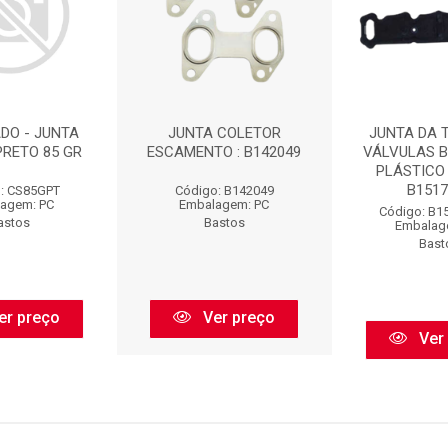
DO - JUNTA
JUNTA COLETOR
JUNTA DA 
PRETO 85 GR
ESCAMENTO : B142049
VÁLVULAS 
PLÁSTICO 
B15171
: CS85GPT
Código: B142049
agem: PC
Embalagem: PC
Código: B1
astos
Bastos
Embalag
Bast
er preço
Ver preço
Ver