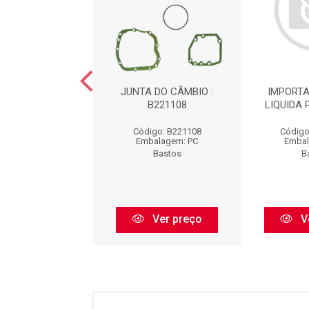
 BLOBO MOTOR
JUNTA DO CÂMBIO :
IMPORTA
L : B1440049
B221108
LIQUIDA 
igo: B1440049
Código: B221108
Código
balagem: PC
Embalagem: PC
Embal
Bastos
Bastos
B
Ver preço
Ver preço
V