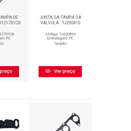
TAMPA DE
JUNTA DA TAMPA DA
JUNTA DA TA
B121701CB
VALVULA : TJ200810
VÁLVULAS : B1
121701CB
Código: TJ200810
Código: B121
em: PC
Embalagem: PC
Embalagem:
os
Taranto
Bastos
preço
Ver preço
Ver pr