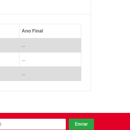
Ano Final
...
...
...