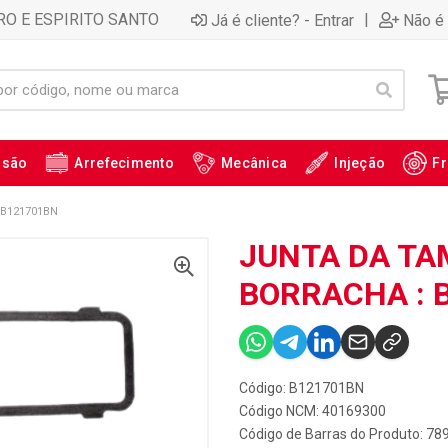
RO E ESPIRITO SANTO
|
Já é cliente? - Entrar
Não é 
ssão
Arrefecimento
Mecânica
Injeção
Fr
 B121701BN
JUNTA DA TA
BORRACHA : 
Código: B121701BN
Código NCM: 40169300
Código de Barras do Produto: 7