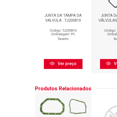
 DA TAMPA DE
JUNTA DA TAMPA DA
JUNTA D
AS : B121701CB
VALVULA : TJ200810
VÁLVULAS
go: B121701CB
Código: TJ200810
Código:
balagem: PC
Embalagem: PC
Embal
Bastos
Taranto
B
Ver preço
Ver preço
V
Produtos Relacionados