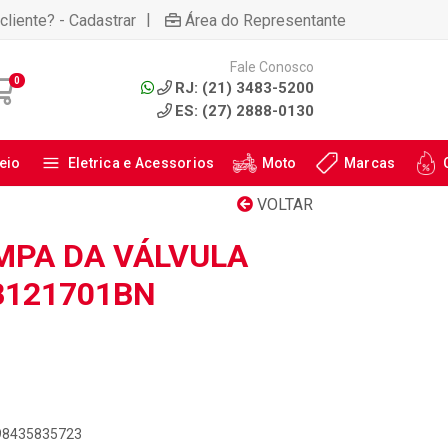
|
cliente? - Cadastrar
Área do Representante
Fale Conosco
0
RJ: (21) 3483-5200
ES: (27) 2888-0130
eio
Eletrica e Acessorios
Moto
Marcas
VOLTAR
MPA DA VÁLVULA
B121701BN
898435835723