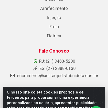
Arrefecimento
Injeção
Freio
Eletrica
Fale Conosco
RJ: (21) 3483-5200
ES: (27) 2888-0130
ecommerce@acaraujodistribuidora.com.br
O nosso site coleta cookies próprios e de
AC Araujo Distribuidora - Rua Carneiro de Campos, 42 -
terceiros para proporcionar uma experiência
São Cristóvão, Rio de Janeiro/RJ - CEP 20.920-410 -
personalizada ao usuário, apresentar publicidade
CNPJ 08.744.753/0003-85