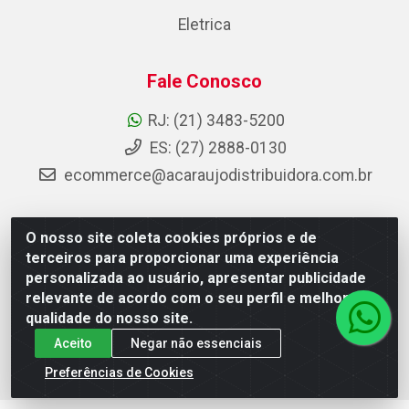
Eletrica
Fale Conosco
RJ: (21) 3483-5200
ES: (27) 2888-0130
ecommerce@acaraujodistribuidora.com.br
O nosso site coleta cookies próprios e de
AC Araujo Distribuidora - Rua Carneiro de Campos, 42 -
terceiros para proporcionar uma experiência
São Cristóvão, Rio de Janeiro/RJ - CEP 20.920-410 -
personalizada ao usuário, apresentar publicidade
CNPJ 08.744.753/0003-85
relevante de acordo com o seu perfil e melhorar a
qualidade do nosso site.
Aceito
Negar não essenciais
Preferências de Cookies