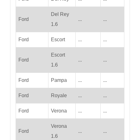
Del Rey
Ford
...
...
1.6
Ford
Escort
...
...
Escort
Ford
...
...
1.6
Ford
Pampa
...
...
Ford
Royale
...
...
Ford
Verona
...
...
Verona
Ford
...
...
1.6